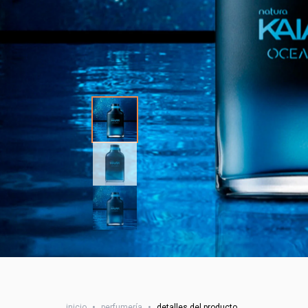
inicio
•
perfumería
•
detalles del producto