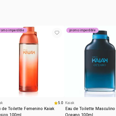
• libre de cr
• vegano
• ocasión: dí
• envase con
ciudades cos
de Kaiak O2
romo imperdible
promo imperdible
ak
5.0
Kaiak
 de Toilette Femenino Kaiak
Eau de Toilette Masculino
ásico 100ml
Oceano 100ml