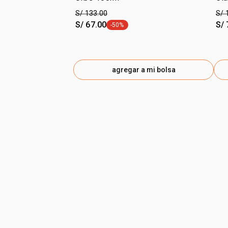
S/ 133.00
S/ 
S/ 67.00
S/ 
-50%
etiqueta -50%
agregar a mi bolsa