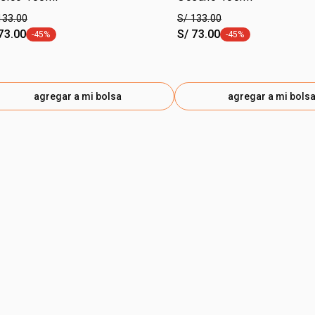
133.00
S/ 133.00
73.00
S/ 73.00
-45%
-45%
etiqueta -45%
etiqueta -45%
agregar a mi bolsa
agregar a mi bols