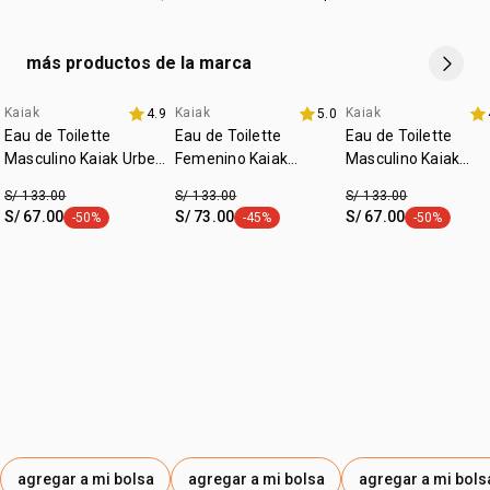
más productos de la marca
Kaiak
Kaiak
Kaiak
4.9
5.0
fecha dupla
promo imperdible
fecha dupla
Eau de Toilette
Eau de Toilette
Eau de Toilette
Masculino Kaiak Urbe
Femenino Kaiak
Masculino Kaiak
100ml
Clásico 100ml
Clásico 100ml
S/ 133.00
S/ 133.00
S/ 133.00
S/ 67.00
S/ 73.00
S/ 67.00
-50%
-45%
-50%
etiqueta -50%
etiqueta -45%
etiqueta -50
agregar a mi bolsa
agregar a mi bolsa
agregar a mi bols