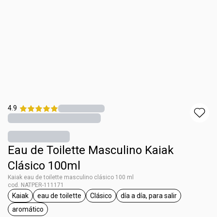
4.9
Eau de Toilette Masculino Kaiak
Clásico 100ml
Kaiak eau de toilette masculino clásico 100 ml
cod. NATPER-111171
Kaiak
eau de toilette
Clásico
día a día, para salir
etiqueta Kaiak
etiqueta eau de toilette
etiqueta Clásico
etiqueta día a día, para
aromático
etiqueta aromático