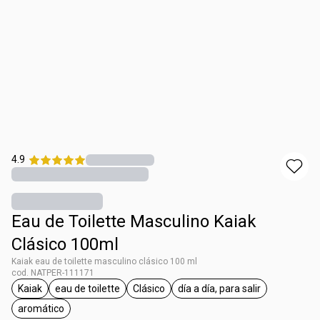
4.9
Eau de Toilette Masculino Kaiak
Clásico 100ml
Kaiak eau de toilette masculino clásico 100 ml
cod. NATPER-111171
Kaiak
eau de toilette
Clásico
día a día, para salir
etiqueta Kaiak
etiqueta eau de toilette
etiqueta Clásico
etiqueta día a día, para
aromático
etiqueta aromático