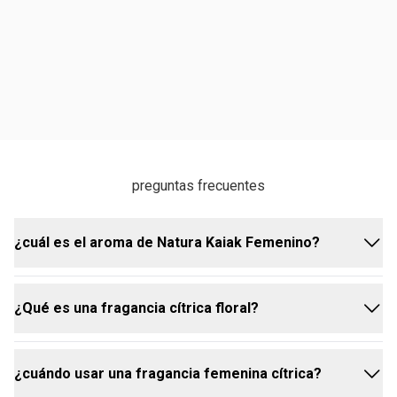
preguntas frecuentes
¿cuál es el aroma de Natura Kaiak Femenino?
¿Qué es una fragancia cítrica floral?
Natura Kaiak Femenino es una fragancia cítrica floral
moderada que comienza con una explosión vibrante
de bergamota, manzana y naranja. estas notas
¿cuándo usar una fragancia femenina cítrica?
cítricas dan paso a un corazón floral delicado de
una fragancia cítrica floral es una combinación de