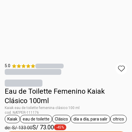
5.0
Eau de Toilette Femenino Kaiak
Clásico 100ml
Kaiak eau de toilette femenina clásico 100 ml
cod. NATPER-111176
Kaiak
eau de toilette
Clásico
día a día, para salir
cítrico
etiqueta Kaiak
etiqueta eau de toilette
etiqueta Clásico
etiqueta día a día, para
etiqueta
S/ 73.00
de: S/ 133.00
-45%
etiqueta -45%