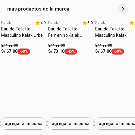
más productos de la marca
Kaiak
Kaiak
Kaiak
4.9
5.0
fecha dupla
fecha dupla
Eau de Toilette
Eau de Toilette
Eau de Toilette
Masculino Kaiak Urbe
Femenino Kaiak
Masculino Kaiak
100ml
Clásico 100ml
Clásico 100ml
S/ 133.00
S/ 133.00
S/ 133.00
S/ 67.00
S/ 73.10
S/ 67.00
-50%
-45%
-50%
etiqueta -50%
etiqueta -45%
etiqueta -50
agregar a mi bolsa
agregar a mi bolsa
agregar a mi bols