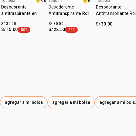
Tododia
Tododia
Tododia
5.0
5.0
fecha dupla
+20% off
+20% off
Desodorante
Desodorante
Desodorante
antitraspirante en
Antitranspirante Roll-
Antitranspirante Rol
crema invisible sin
on Tododia Hierba
on Tododia Hojas de
S/ 30.00
S/ 30.00
S/ 30.00
perfume
Limón y Menta
Limón y Guanábana
S/ 15.00
S/ 22.50
-50%
-25%
etiqueta -50%
etiqueta -25%
agregar a mi bolsa
agregar a mi bolsa
agregar a mi bols