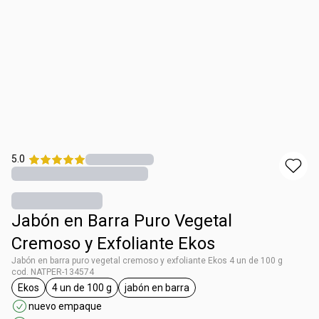
5.0
Jabón en Barra Puro Vegetal
Cremoso y Exfoliante Ekos
Jabón en barra puro vegetal cremoso y exfoliante Ekos 4 un de 100 g
cod. NATPER-134574
Ekos
4 un de 100 g
jabón en barra
etiqueta Ekos
etiqueta 4 un de 100 g
etiqueta jabón en barra
nuevo empaque