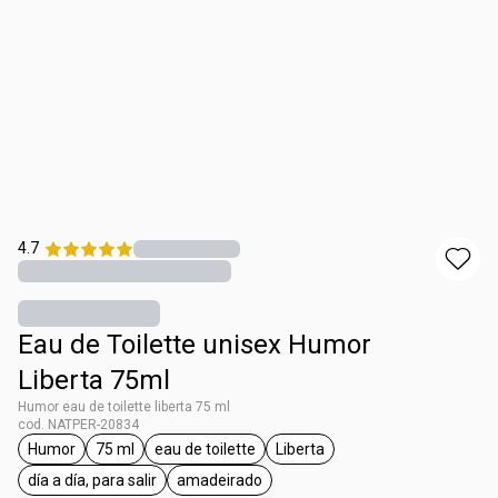
4.7
Eau de Toilette unisex Humor
Liberta 75ml
Humor eau de toilette liberta 75 ml
cod. NATPER-20834
Humor
75 ml
eau de toilette
Liberta
etiqueta Humor
etiqueta 75 ml
etiqueta eau de toilette
etiqueta Liberta
día a día, para salir
amadeirado
etiqueta día a día, para salir
etiqueta amadeirado