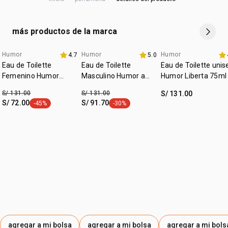
agotar existencias. El contenido, la fórmula y la calidad del
CITRAL, ISOEUGENOL, ALPHA-ISOMETHYL IONONE,
cruelty free
producto siguen siendo exactamente los mismos.
DENATONIUM BENZOATE.
vegano
más productos de la marca
:
ocasión
día a día, para salir
Humor
Humor
Humor
4.7
5.0
promo imperdible
lanzamiento
+20% off
:
tipo de piel
todo tipo de piel
Eau de Toilette
Eau de Toilette
Eau de Toilette unis
:
subfamilia
frutal
Femenino Humor
Masculino Humor a
Humor Liberta 75ml
Primero 75ml
Dois 75ml
:
textura
líquida
S/ 131.00
S/ 131.00
S/ 131.00
S/ 72.00
S/ 91.70
-45%
-30%
etiqueta -45%
:
etiqueta -30%
zona de aplicación
cuerpo
agregar a mi bolsa
agregar a mi bolsa
agregar a mi bols