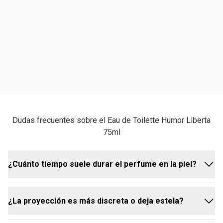
Dudas frecuentes sobre el Eau de Toilette Humor Liberta
75ml
¿Cuánto tiempo suele durar el perfume en la piel?
¿La proyección es más discreta o deja estela?
La duración en la piel de nuestro Eau de Toilette
Humor Liberta puede variar entre 4 y 6 horas,