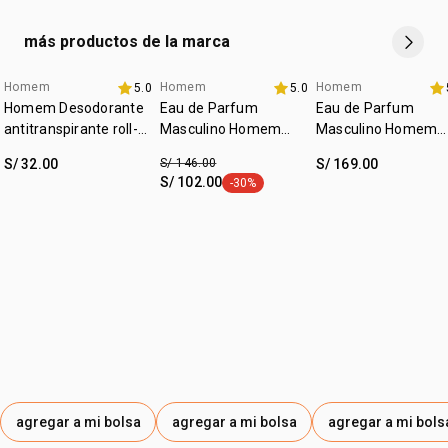
más productos de la marca
Homem
Homem
Homem
5.0
5.0
+20% off
promo imperdible
hasta 40% off
Homem Desodorante
Eau de Parfum
Eau de Parfum
antitranspirante roll-
Masculino Homem
Masculino Homem
on 75 ml
Potence 100ml
Cor.Agio 100ml
S/ 32.00
S/ 146.00
S/ 169.00
S/ 102.00
-30%
etiqueta -30%
agregar a mi bolsa
agregar a mi bolsa
agregar a mi bols