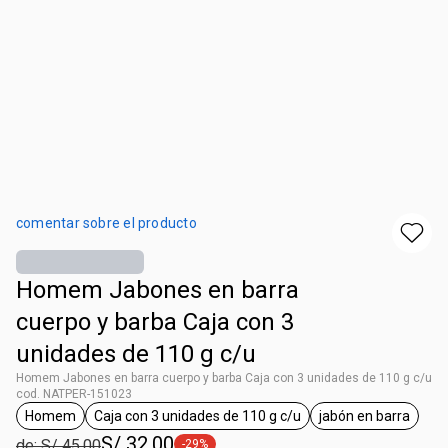
comentar sobre el producto
Homem Jabones en barra
cuerpo y barba Caja con 3
unidades de 110 g c/u
Homem Jabones en barra cuerpo y barba Caja con 3 unidades de 110 g c/u
cod. NATPER-151023
Homem
Caja con 3 unidades de 110 g c/u
jabón en barra
etiqueta Homem
etiqueta Caja con 3 unidades de 110 g c
etiqueta jabó
S/ 32.00
de: S/ 45.00
-29%