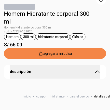
Homem Hidratante corporal 300
ml
Homem Hidratante corporal 300 ml
cod. NATPER-151020
Homem
300 ml
hidratante corporal
Clásico
etiqueta Homem
etiqueta 300 ml
etiqueta hidratante corporal
etiqueta Clásico
S/ 66.00
agregar a mi bolsa
descripción
Hidratación inmediata desde el primer uso.
El Desodorante Corporal Hidratante de Natura Homem
hidrata la piel inmediatamente desde el primer uso y
inicio
•
cuerpo
•
hidratante
•
para el cuerpo
•
detalles de
además la perfuma con una fragancia versátil que
combina con toda la línea Natura Homem. Su fórmula con
Tecnología DermoTech cuida y fortalece la piel dejándola