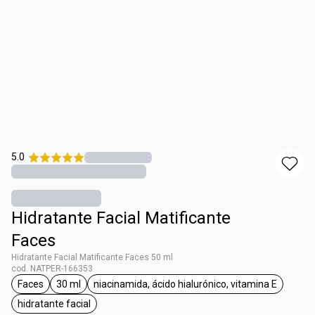
5.0
Hidratante Facial Matificante
Faces
Hidratante Facial Matificante Faces 50 ml
cod. NATPER-166353
Faces
30 ml
niacinamida, ácido hialurónico, vitamina E
etiqueta Faces
etiqueta 30 ml
etiqueta niacinamida, ácido h
hidratante facial
etiqueta hidratante facial