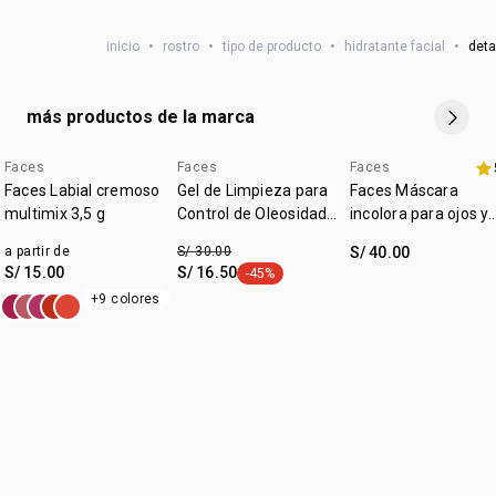
vegano
utiliza el Sérum Facial Uniformiza+ Faces, que uniformiza
NSOC:
NSOC72857-25PE
y corrige el tono de la piel.
:
tipo de piel
mixta a oleosa
paso 3: hidratación
inicio
•
rostro
•
tipo de producto
•
hidratante facial
•
deta
:
aplica el Hidratante Facial Matificante Faces, que hidrata
textura
crema
inmediatamente y mantiene la piel libre de aceite por
hasta 8 horas.
más productos de la marca
Faces
Faces
Faces
hasta 40% off
Faces Labial cremoso
Gel de Limpieza para
Faces Máscara
multimix 3,5 g
Control de Oleosidad
incolora para ojos y
Faces
cejas 7 ml
a partir de
S/ 30.00
S/ 40.00
S/ 15.00
S/ 16.50
-45%
etiqueta -45%
+9 colores