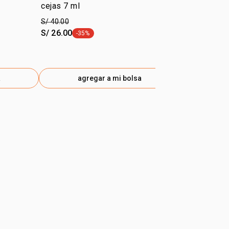
cejas 7 ml
3,9 g
S/ 40.00
S/ 32.00
S/ 26.00
S/ 24.00
-35%
-25
etiqueta -35%
etiq
a
agregar a mi bolsa
ag