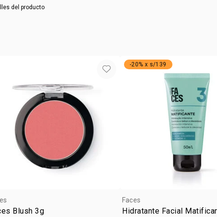
tipo de
lles del producto
paso 3: hid
aplica el Hi
textur
inmediatamen
horas.
-20% x s/139
es
Faces
ces Blush 3g
Hidratante Facial Matific