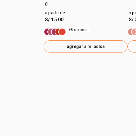
g
a partir de
a p
S/ 15.00
S/ 
+8 colores
agregar a mi bolsa