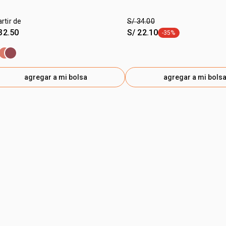
artir de
S/ 34.00
32.50
S/ 22.10
-35%
etiqueta -35%
agregar a mi bolsa
agregar a mi bols