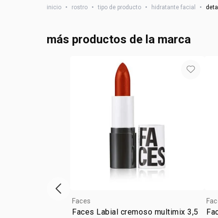
inicio
•
rostro
•
tipo de producto
•
hidratante facial
•
deta
más productos de la marca
vitrina de productos anterior
Faces
Fac
Faces Labial cremoso multimix 3,5
Fa