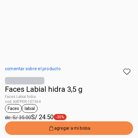
comentar sobre el producto
Faces Labial hidra 3,5 g
Faces Labial hidra
cod. NATPER-107364
Faces
labial
etiqueta Faces
etiqueta labial
S/ 24.50
de: S/ 35.00
-30%
etiqueta -30%
agregar a mi bolsa