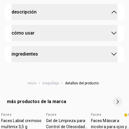
descripción
textura suave, color irresistible
cómo usar
• colores vivos y seductores
• con manteca de cacao para una hidratación intensa e
inmediata
aplica el labial sobre los labios. puedes experimentar
• proporciona hidratación por hasta 24 horas
ingredientes
aplicando capas de diferentes colores para crear nuevos
• alta cobertura
• efecto matte
efectos
• protección solar FPS 10
• probado dermatológicamente
NSOC:
NSOC46197-20PE
• edad sugerida: a partir de los 18 años
inicio
•
maquillaje
•
detalles del producto
• cruelty free
• zona de aplicación: labios
más productos de la marca
Faces
Faces
Faces
hasta 40% off
Faces Labial cremoso
Gel de Limpieza para
Faces Máscara
multimix 3,5 g
Control de Oleosidad
incolora para ojos y