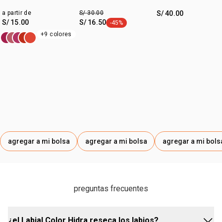
Faces
cejas 7 ml
a partir de
S/ 30.00
S/ 40.00
S/ 15.00
S/ 16.50
-45%
etiqueta -45%
+9 colores
agregar a mi bolsa
agregar a mi bolsa
agregar a mi bols
preguntas frecuentes
¿el Labial Color Hidra reseca los labios?