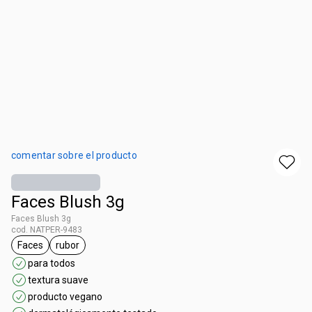
comentar sobre el producto
Faces Blush 3g
Faces Blush 3g
cod. NATPER-9483
Faces
rubor
etiqueta Faces
etiqueta rubor
para todos
textura suave
producto vegano