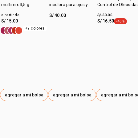
multimix 3,5 g
incolora para ojos y
Control de Oleosida
cejas 7 ml
Faces
a partir de
S/ 40.00
S/ 30.00
S/ 15.00
S/ 16.50
-45%
etiqueta -45
+9 colores
agregar a mi bolsa
agregar a mi bolsa
agregar a mi bols