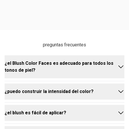
preguntas frecuentes
¿el Blush Color Faces es adecuado para todos los
tonos de piel?
¿puedo construir la intensidad del color?
sí, el Blush Color Faces está disponible en varios
tonos, como el Bronce, que se adaptan a diferentes
tipos de piel.
¿el blush es fácil de aplicar?
sí, la fórmula permite construir la intensidad del
color aplicando capas adicionales para un efecto
más marcado.