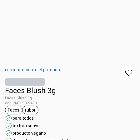
comentar sobre el producto
Faces Blush 3g
Faces Blush 3g
cod. NATPER-9483
Faces
rubor
etiqueta Faces
etiqueta rubor
para todos
textura suave
producto vegano