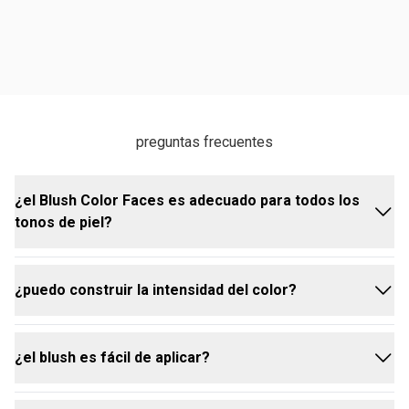
preguntas frecuentes
¿el Blush Color Faces es adecuado para todos los
tonos de piel?
¿puedo construir la intensidad del color?
sí, el Blush Color Faces está disponible en varios
tonos, como el Bronce, que se adaptan a diferentes
tipos de piel.
¿el blush es fácil de aplicar?
sí, la fórmula permite construir la intensidad del
color aplicando capas adicionales para un efecto
más marcado.