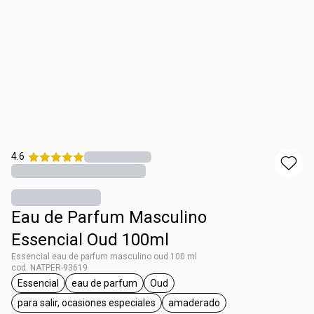
4.6
Eau de Parfum Masculino
Essencial Oud 100ml
Essencial eau de parfum masculino oud 100 ml
cod. NATPER-93619
Essencial
eau de parfum
Oud
etiqueta Essencial
etiqueta eau de parfum
etiqueta Oud
para salir, ocasiones especiales
amaderado
etiqueta para salir, ocasiones especiales
etiqueta amaderado