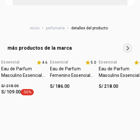
ambrocenida, pachulí, cashmeran, aceite de oud, bálsamo
fragancia, aplícala en áreas como las muñecas, el cuello y
de abeto, copaiba
• tiene repuesto
detrás de las orejas.
• cruelty free
NSOC:
NSOC47451-20PE
• vegano
inicio
•
perfumería
•
detalles del producto
• ocasión: salidas, ocasiones especiales
• subfamilia: especiada
más productos de la marca
Essencial
Essencial
Essencial
4.6
5.0
fecha dupla
hasta 40% off
hasta 40% off
Eau de Parfum
Eau de Parfum
Eau de Parfum
Masculino Essencial
Femenino Essencial
Masculino Essencial
Oud 100ml
oud 50 ml
Exclusivo 100ml
S/ 218.00
S/ 186.00
S/ 218.00
S/ 109.00
-50%
etiqueta -50%