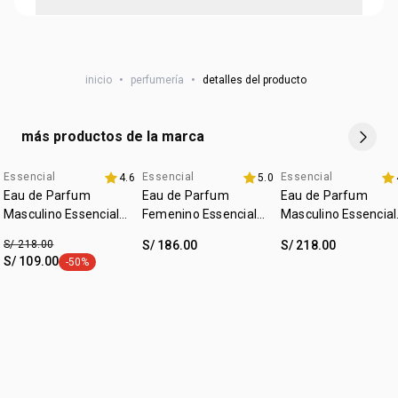
ambrocenida, pachulí, cashmeran, aceite de oud, bálsamo
fragancia, aplícala en áreas como las muñecas, el cuello y
de abeto, copaiba
• tiene repuesto
detrás de las orejas.
• cruelty free
NSOC:
NSOC47451-20PE
• vegano
inicio
•
perfumería
•
detalles del producto
• ocasión: salidas, ocasiones especiales
• subfamilia: especiada
más productos de la marca
Essencial
Essencial
Essencial
4.6
5.0
fecha dupla
hasta 40% off
hasta 40% off
Eau de Parfum
Eau de Parfum
Eau de Parfum
Masculino Essencial
Femenino Essencial
Masculino Essencial
Oud 100ml
oud 50 ml
Exclusivo 100ml
S/ 218.00
S/ 186.00
S/ 218.00
S/ 109.00
-50%
etiqueta -50%