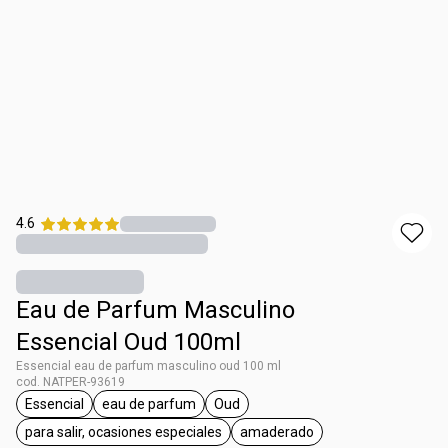
4.6
Eau de Parfum Masculino
Essencial Oud 100ml
Essencial eau de parfum masculino oud 100 ml
cod. NATPER-93619
Essencial
eau de parfum
Oud
etiqueta Essencial
etiqueta eau de parfum
etiqueta Oud
para salir, ocasiones especiales
amaderado
etiqueta para salir, ocasiones especiales
etiqueta amaderado