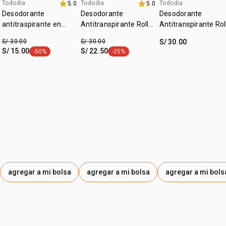
Tododia
Tododia
Tododia
5.0
5.0
fecha dupla
+20% off
+20% off
Desodorante
Desodorante
Desodorante
antitraspirante en
Antitranspirante Roll-
Antitranspirante Rol
crema invisible sin
on Tododia Hierba
on Tododia Hojas de
S/ 30.00
S/ 30.00
S/ 30.00
perfume
Limón y Menta
Limón y Guanábana
S/ 15.00
S/ 22.50
-50%
-25%
etiqueta -50%
etiqueta -25%
agregar a mi bolsa
agregar a mi bolsa
agregar a mi bols