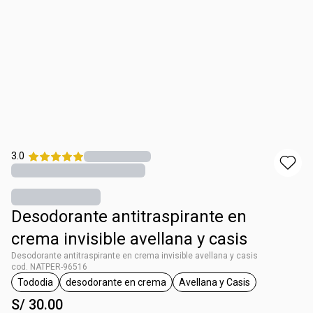
3.0
Desodorante antitraspirante en
crema invisible avellana y casis
Desodorante antitraspirante en crema invisible avellana y casis
cod. NATPER-96516
Tododia
desodorante en crema
Avellana y Casis
etiqueta Tododia
etiqueta desodorante en crema
etiqueta Avellana y Ca
S/ 30.00