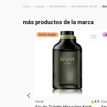
inicio
•
cuerpo
•
desodorante
•
desodorante roll on
•
det
más productos de la marca
fecha dupla
p
vitrina de productos anterior
Kaiak
4.9
Kai
Eau de Toilette Masculino Kaiak
Eau