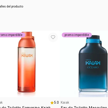
NSOC:
NSOC
alles del producto
romo imperdible
promo imperdible
ak
5.0
Kaiak
 de Toilette Femenino Kaiak
Eau de Toilette Masculino