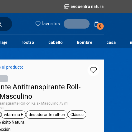
encuentra natura
favoritos
entrar
0
laje
rostro
cabello
hombre
casa
l
aguas
repuestos
nature
erva doce
faces
horus
natura solar
 el producto
o
te
te Antitranspirante Roll-
 Masculino
ranspirante Roll-on Kaiak Masculino 75 ml
390
vitamina E
desodorante roll-on
Clásico
iak
queta 75 ml
etiqueta vitamina E
etiqueta desodorante roll-on
etiqueta Clásico
 éxito Natura
ección