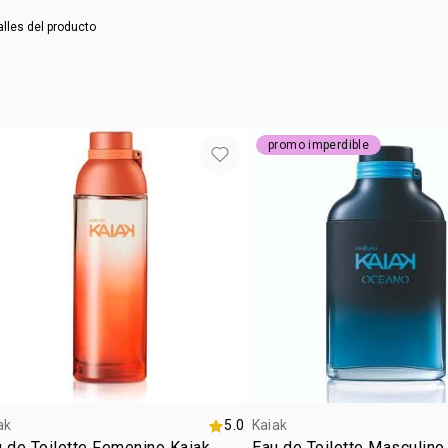
NSOC:
NSOC
alles del producto
promo imperdible
ak
5.0
Kaiak
 de Toilette Femenino Kaiak
Eau de Toilette Masculino