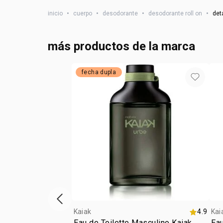
inicio
•
cuerpo
•
desodorante
•
desodorante roll on
•
det
más productos de la marca
fecha dupla
vitrina de productos anterior
Kaiak
4.9
Kai
Eau de Toilette Masculino Kaiak
Eau