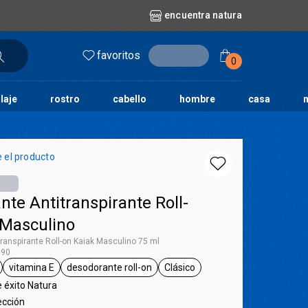
encuentra natura
favoritos
entrar
0
laje
rostro
cabello
hombre
casa
l
aguas
repuestos
nature
erva doce
faces
horus
natura solar
 el producto
o
te
te Antitranspirante Roll-
 Masculino
ranspirante Roll-on Kaiak Masculino 75 ml
390
vitamina E
desodorante roll-on
Clásico
iak
queta 75 ml
etiqueta vitamina E
etiqueta desodorante roll-on
etiqueta Clásico
 éxito Natura
ección