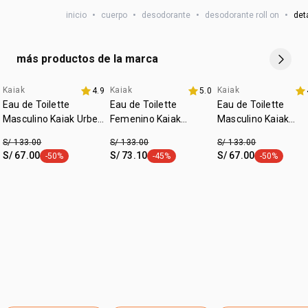
inicio
•
cuerpo
•
desodorante
•
desodorante roll on
•
det
más productos de la marca
Kaiak
Kaiak
Kaiak
4.9
5.0
fecha dupla
fecha dupla
Eau de Toilette
Eau de Toilette
Eau de Toilette
Masculino Kaiak Urbe
Femenino Kaiak
Masculino Kaiak
100ml
Clásico 100ml
Clásico 100ml
S/ 133.00
S/ 133.00
S/ 133.00
S/ 67.00
S/ 73.10
S/ 67.00
-50%
-45%
-50%
etiqueta -50%
etiqueta -45%
etiqueta -50