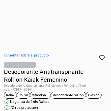
comentar sobre el producto
Desodorante Antitranspirante
Roll-on Kaiak Femenino
Desodorante Antitranspirante Roll-on Kaiak Femenino 75 ml
cod. NATPER-189391
Kaiak
75 ml
vitamina E
desodorante roll-on
Clásico
etiqueta Kaiak
etiqueta 75 ml
etiqueta vitamina E
etiqueta desodorante roll-
etiqueta Cl
fragancia de éxito Natura
72h de protección