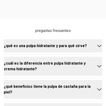
preguntas frecuentes
¿qué es una pulpa hidratante y para qué sirve?
¿cuál es la diferencia entre pulpa hidratante y
la pulpa hidratante es una crema de textura rica y
crema hidratante?
concentrada que nutre en profundidad. la pulpa
hidratante para manos Castaña de Natura hidrata,
suaviza, combate la resequedad, cuida cutículas y
¿qué beneficios tiene la pulpa de castaña para la
fortalece uñas, mejorando visiblemente la apariencia
la pulpa hidratante es más concentrada y nutritiva,
piel?
de las manos.
con textura densa que hidrata en profundidad y es
ideal para pieles secas.
la crema hidratante es más ligera y de rápida