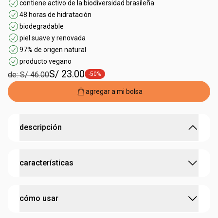
contiene activo de la biodiversidad brasileña
48 horas de hidratación
biodegradable
piel suave y renovada
97% de origen natural
producto vegano
S/ 23.00
de: S/ 46.00
-50%
etiqueta -50%
agregar a mi bolsa
descripción
48 horas de hidratación para las manos y uñas con el
características
poder antirresequedad de la castaña.
•
crema de manos hecha con
aceite bruto de castaña
,
rico en omegas 6 y 9
:
contiene bioactivo
castaña
•
promueve nutrición intensa
cómo usar
•
combate los signos de resequedad
probado dermatológicamente
•
hidrata inmediatamente