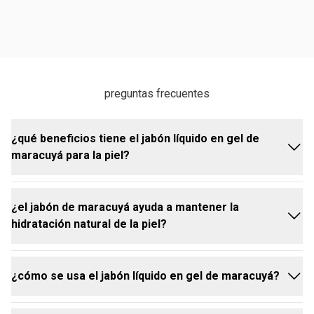
preguntas frecuentes
¿qué beneficios tiene el jabón líquido en gel de
maracuyá para la piel?
¿el jabón de maracuyá ayuda a mantener la
el jabón líquido en gel de maracuyá ofrece una
hidratación natural de la piel?
experiencia de limpieza suave y sensorial, con
múltiples beneficios para el cuidado diario:
respeta y mantiene la hidratación natural de la piel.
¿cómo se usa el jabón líquido en gel de maracuyá?
proporciona hasta un 95% de acción calmante
sí. el jabón en gel de maracuyá está formulado para
gracias al aceite bruto de maracuyá.
preservar la hidratación natural de la piel, evitando la
ayuda a reequilibrar y suavizar la piel, combatiendo