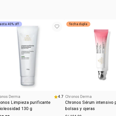
3resultado 
Biociencia 
*manchas cau
atención: e
diagnóstico,
asta 40% off
fecha dupla
*las imágene
posición cen
en su descri
onos Derma
4.7
Chronos Derma
onos Limpieza purificante
Chronos Sérum intensivo 
antioleosidad 130 g
bolsas y ojeras