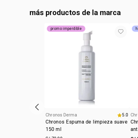
más productos de la marca
promo imperdible
h
vitrina de productos anterior
Chronos Derma
5.0
Chr
Chronos Espuma de limpieza suave
Chr
150 ml