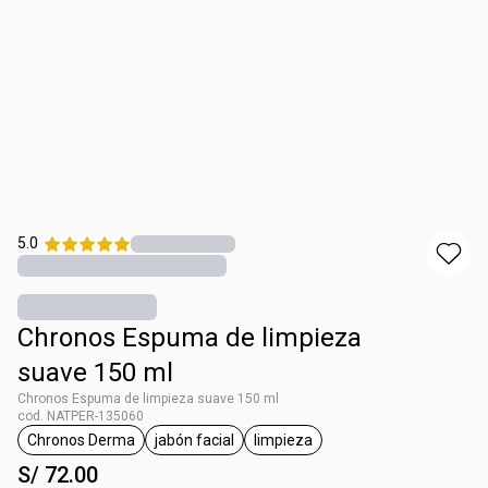
5.0
Chronos Espuma de limpieza
suave 150 ml
Chronos Espuma de limpieza suave 150 ml
cod. NATPER-135060
Chronos Derma
jabón facial
limpieza
etiqueta Chronos Derma
etiqueta jabón facial
etiqueta limpieza
S/ 72.00