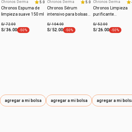
• zona de aplicáción: rostro y cuello
Chronos Derma
Chronos Derma
Chronos Derma
5.0
5.0
-20% x s/139
exclusivo grati
exclusivo grati
Chronos Espuma de
Chronos Sérum
Chronos Limpieza
limpieza suave 150 ml
intensivo para bolsas
purificante
y ojeras
antioleosidad 130 g
S/ 72.00
S/ 104.00
S/ 52.00
S/ 36.00
S/ 52.00
S/ 26.00
-50%
-50%
-50%
etiqueta -50%
etiqueta -50%
etiqueta -50
agregar a mi bolsa
agregar a mi bolsa
agregar a mi bols