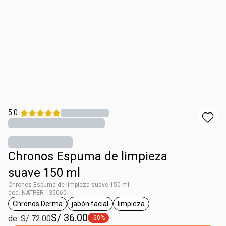
5.0
Chronos Espuma de limpieza
suave 150 ml
Chronos Espuma de limpieza suave 150 ml
cod. NATPER-135060
Chronos Derma
jabón facial
limpieza
etiqueta Chronos Derma
etiqueta jabón facial
etiqueta limpieza
S/ 36.00
de: S/ 72.00
-50%
etiqueta -50%