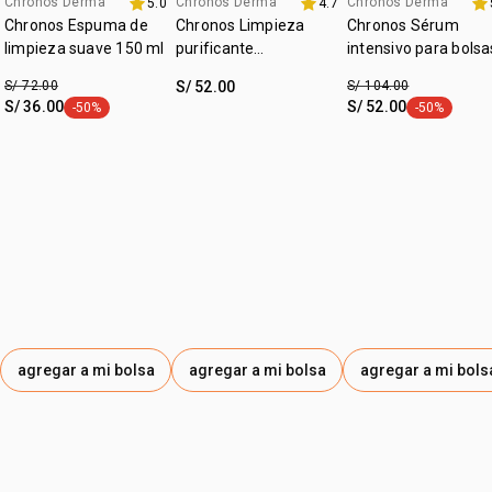
• zona de aplicáción: rostro y cuello
Chronos Derma
Chronos Derma
Chronos Derma
5.0
4.7
promo imperdible
hasta 40% off
fecha dupla
Chronos Espuma de
Chronos Limpieza
Chronos Sérum
limpieza suave 150 ml
purificante
intensivo para bolsa
antioleosidad 130 g
y ojeras
S/ 72.00
S/ 52.00
S/ 104.00
S/ 36.00
S/ 52.00
-50%
-50%
etiqueta -50%
etiqueta -50
agregar a mi bolsa
agregar a mi bolsa
agregar a mi bols