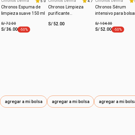
• zona de aplicáción: rostro y cuello
Chronos Derma
Chronos Derma
Chronos Derma
5.0
4.7
promo imperdible
hasta 40% off
fecha dupla
Chronos Espuma de
Chronos Limpieza
Chronos Sérum
limpieza suave 150 ml
purificante
intensivo para bolsa
antioleosidad 130 g
y ojeras
S/ 72.00
S/ 52.00
S/ 104.00
S/ 36.00
S/ 52.00
-50%
-50%
etiqueta -50%
etiqueta -50
agregar a mi bolsa
agregar a mi bolsa
agregar a mi bols