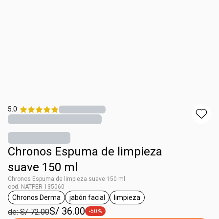
5.0
Chronos Espuma de limpieza
suave 150 ml
Chronos Espuma de limpieza suave 150 ml
cod. NATPER-135060
Chronos Derma
jabón facial
limpieza
etiqueta Chronos Derma
etiqueta jabón facial
etiqueta limpieza
S/ 36.00
de: S/ 72.00
-50%
etiqueta -50%