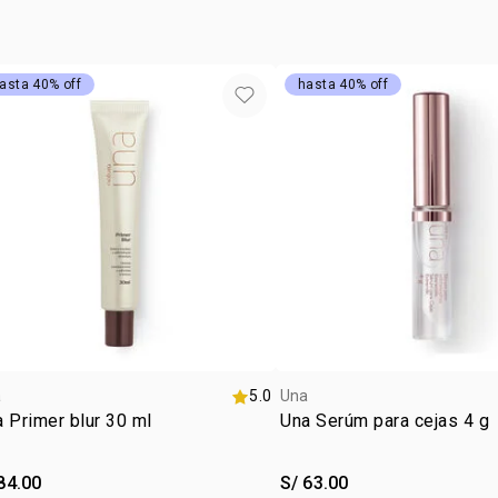
vegan
1 frasco de 
tipo de
de 30 ml con
textur
asta 40% off
hasta 40% off
:
tono
c
subton
a
5.0
Una
 Primer blur 30 ml
Una Serúm para cejas 4 g
84.00
S/ 63.00