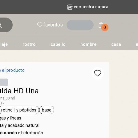
encuentra natura
favoritos
entrar
0
laje
rostro
cabello
hombre
casa
l
aguas
repuestos
nature
erva doce
faces
horus
natura solar
 el producto
o
te
uida HD Una
Una 30 ml
617
retinol l y péptidos
base
eta 30 ml
etiqueta retinol l y péptidos
etiqueta base
as y líneas
ta y acabado natural
duración e hidratación