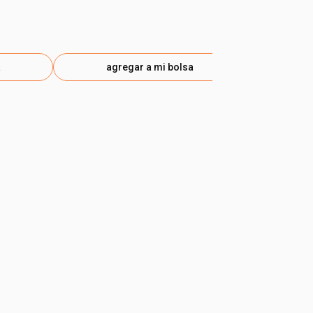
S/ 23.00
-50
etiq
a
agregar a mi bolsa
ag