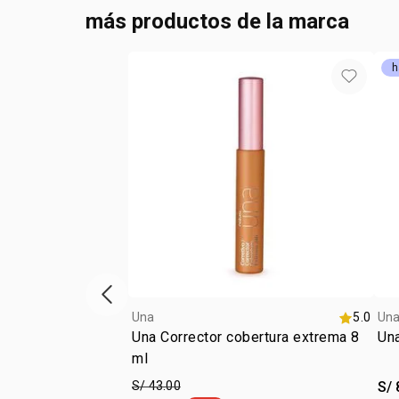
más productos de la marca
h
vitrina de productos anterior
Una
5.0
Un
Una Corrector cobertura extrema 8
Una
ml
S/ 43.00
S/ 