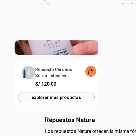
Chronos Sérum
product.accessibility.priceFromTo
etiqueta undefined
Intensivo Rellenador
Hidratante 30 Ml
S/ 151.00
-
45
%
S/ 83.00
S/. 120,00
Repuesto Chronos
etiqueta undefined
Sérum Intensivo
Rellenador Hidratante
S/ 120.00
30 Ml
explorar más productos
Repuestos Natura
Los repuestos Natura ofrecen la misma fórmula, calidad y experiencia sensorial que nuestros productos regulares, con un beneficio adicional: son