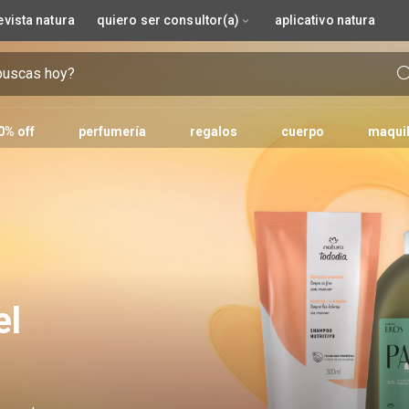
evista natura
quiero ser consultor(a)
aplicativo natura
0% off
perfumería
regalos
cuerpo
maquil
os
aromáticas
mientos
dratante
aiak
bolsa de regalo
familia olfativa
lumina
rutina skincare
para uñas
luna
mamá y bebé
desodorante
marcas
repuestos
repuestos
pinceles y accesorios
repuestos
tododia
una
body splash
humor
repuestos
ilía
natura solar
homem
kriska
infanti
sr n
arra
trucción
ra el cuerpo
floral
limpieza
base de uñas
desodorante en spray
lumina
jabón
arrugas
r de boca
ción
ra manos y pies
frutal
tratamiento
esmalte
desodorante roll on
tododia
cabell
s
ída y crecimiento
amaderado
hidratación
top coat
desodorante en crema
ekos
gestan
idos
ción del color
cítrico
eosidad
dulce
el
ón
aromático
spa
chipre