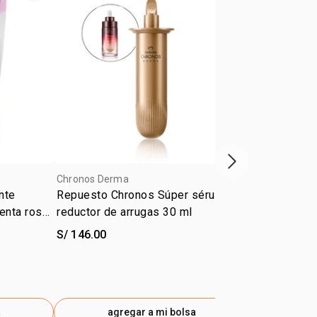
siguiente vitrina
Chronos Derma
Ekos
nte
Repuesto Chronos Súper sérum
Repuesto S
enta rosa
reductor de arrugas 30 ml
Patauá Eko
S/ 146.00
S/ 36.00
S/ 25.20
-30
etiq
a
agregar a mi bolsa
ag