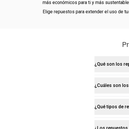
más económicos para ti y más sustentables
Elige repuestos para extender el uso de t
Pr
Misma fórmula y eficacia:
Ahorro económico:
Menor impacto ambiental:
¿Qué son los re
Verifica compatibilidad y modo de recar
¿Cuáles son los
Los repuestos son una opción sustentable y práctica para que puedas seguir disfrutando
Limpia y seca el envase si corresponde
de tus produc
Trasvasa o encaja el repuesto según el
¿Qué tipos de r
Contienen la misma fórmula y calidad que los productos originales, pero con un menor
Cierra correctamente:
Elegir repuestos Natura te permite ahorrar dinero, reducir la cantidad de residuos
impacto ambie
Recicla los materiales:
plásticos y c
planeta sin re
Chronos
¿Los repuestos 