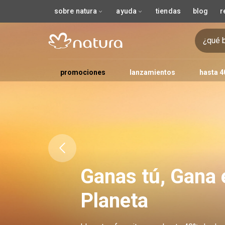
sobre natura
ayuda
tiendas
blog
r
promociones
lanzamientos
hasta 4
outlet
para quién
precio
jabón
para el rostro
tipo de piel
tipo de cabello
barba
cuidado de manos
ekos
creer para ver
cuerpo y baño
kits exclusivos
tipo de perfume
jabón exfoliante
tipo de producto
tipo de producto
para ojos
spray de ambientes
chronos derma
cabello
para quién
ocasión de uso
óleo corporal
necesidades
creer para ver
essencial
para labi
velas 
trata
hi
k
unisex
hasta S/80.00
jabón en barra
primer facial
mixta
lisos
jabón
body splash
desmaquillante
shampoo
sombra
shampoo y acondicionador
para todos
dia
flacidez facial
labial en b
recons
pa
femenina
de S/81.00 a S/150.00
jabón líquido
base
oleosa
rizados
desodorante
colonia
jabón facial
acondicionador
delineador ojos
masculino
noche
líneas finas y 
delineado
matiza
pa
masculina
a partir de S/151.00
corrector
seca
eau de toilette
exfoliante facial
crema para peinar
máscara de pestañas
femenino
ocasiones especiale
antimanchas
gloss
antica
infantil
rubor
todos los tipos
eau de parfum
agua micelar
mascarilla de tratamiento
cejas
infantil
miniatura
hidratación
labial líqu
protec
iluminador
sérum facial
finalizador
piel opaca
antiol
Ganas tú, Gana 
polvo compacto
mascarilla facial
bolsas y ojeras
nutrici
bruma fijadora
hidratante facial
antica
crema antiseñales
Planeta
protector solar