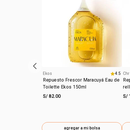
vitrina de productos anterior
Ekos
4.5
Chr
Repuesto Frescor Maracuyá Eau de
Re
Toilette Ekos 150ml
S/ 82.00
S/ 
agregar a mi bolsa