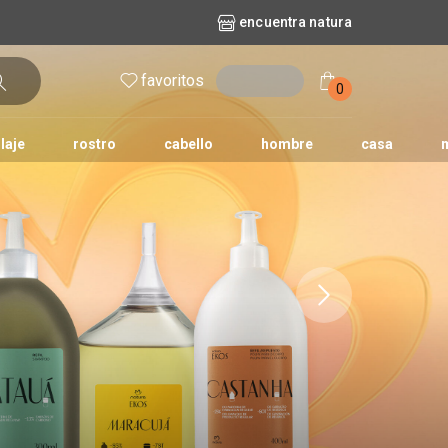
encuentra natura
favoritos
entrar
0
laje
rostro
cabello
hombre
casa
l
aguas
repuestos
nature
erva doce
faces
horus
natura solar
o
te