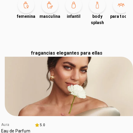
femenina
masculina
infantil
body
para todos
splash
fragancias elegantes para ellas
Aura
5.0
-20% x s/139
Eau de Parfum